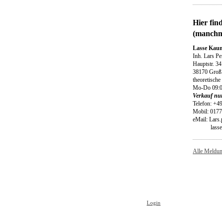
Hier fin
(manchm
Lasse Kau
Inh. Lars P
Hauptstr. 34
38170 Groß
theoretische
Mo-Do 09:0
Verkauf nu
Telefon: +4
Mobil: 017
eMail: Lars.
lasse-kau
Alle Meldu
Login