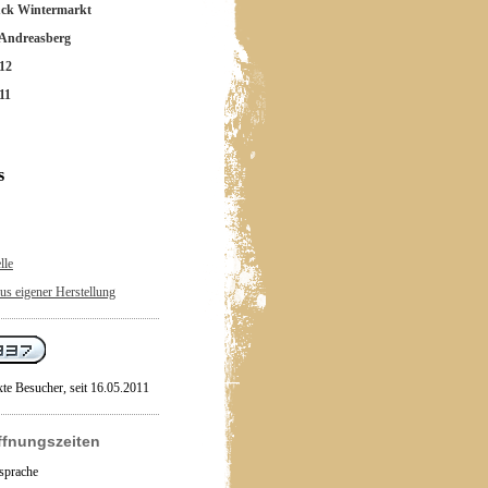
ück Wintermarkt
 Andreasberg
12
11
s
lle
us eigener Herstellung
xte Besucher, seit 16.05.2011
ffnungszeiten
sprache