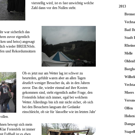
vierstellig wird, ist es fast unwichtig welche
2013
Zahl dann vor den Nullen steht.
Breme
Vecht
Bad I
hr war sicherlich das
hren zuvor eigentlich
Stadt 
ken und heiss) angesagt
Rhein
dlich wieder BREIENfels.
rfen und Rekordumsätzen
Melle
Olden
Borgh
Ob es jetzt nur am Wetter lag ist schwer zu
Wilhe
beurteilen, gefühlt waren aber an allen Tagen
deutlich
weniger Besucher da, als in den Jahren
Vecht
zuvor. Das die, wieder einmal auf ihre Kosten
gekommen sind, steht eigentlich außer Frage, den
Moers
Freienfels lohnt sich immer, egal bei welchem
Versm
Wetter. Allerdings bin ich mir nicht sicher, ob sich
bei den Besuchern langsam der Gedanke
Olfen
einschleicht, ob sie für 'dasselbe wie im letzten Jahr'
Hohen
wollen.
Danga
ahnen bewegt sich mein
Klar Freienfels ist immer
Stapel
it Fußball ist es eben