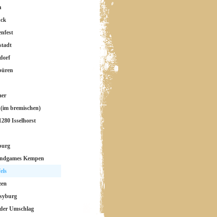
n
ück
nfest
stadt
dorf
büren
aer
(im bremischen)
280 Isselhorst
burg
andgames Kempen
els
zen
syburg
der Umschlag