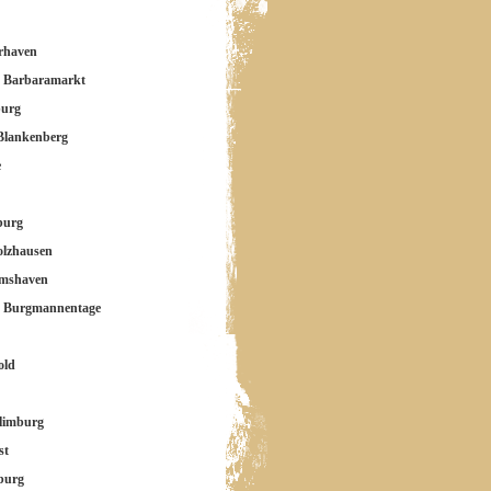
rhaven
a Barbaramarkt
burg
Blankenberg
e
burg
olzhausen
lmshaven
a Burgmannentage
old
limburg
st
burg