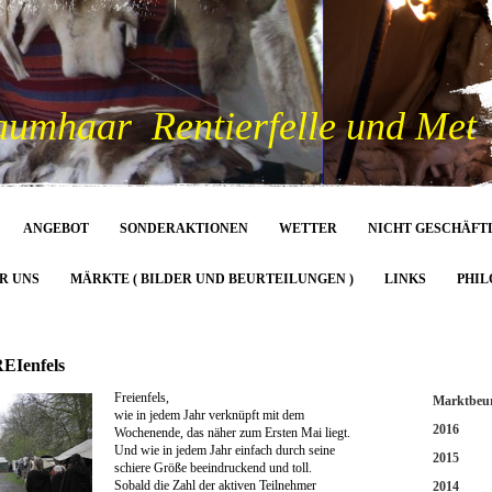
aumhaar Rentierfelle und Met
ANGEBOT
SONDERAKTIONEN
WETTER
NICHT GESCHÄFT
R UNS
MÄRKTE ( BILDER UND BEURTEILUNGEN )
LINKS
PHIL
EIenfels
Freienfels,
Marktbeur
wie in jedem Jahr verknüpft mit dem
2016
Wochenende, das näher zum Ersten Mai liegt.
Und wie in jedem Jahr einfach durch seine
2015
schiere Größe beeindruckend und toll.
Sobald die Zahl der aktiven Teilnehmer
2014