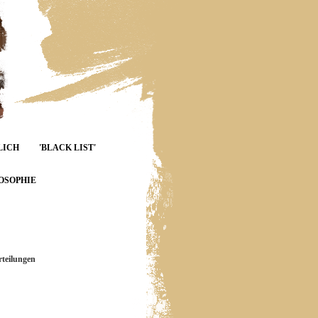
LICH
'BLACK LIST'
OSOPHIE
teilungen