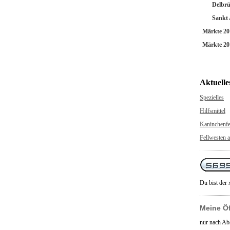
Delbr
Sankt
Märkte 20
Märkte 20
Aktuelle
Spezielles
Hilfsmittel
Kaninchenfe
Fellwesten a
Du bist der 
Meine Ö
nur nach Ab