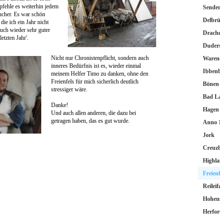
fehle es weiterhin jedem
Sende
ucher. Es war schön
Delbr
die ich ein Jahr nicht
auch wieder sehr guter
Drache
etzten Jahr'.
Duder
Nicht nur Chronistenpflicht, sondern auch
Waren
inneres Bedürfnis ist es, wieder einmal
Ibben
meinem Helfer Timo zu danken, ohne den
Freienfels für mich sicherlich deutlich
Bönen
stressiger wäre.
Bad L
Danke!
Hagen 
Und auch allen anderen, die dazu bei
getragen haben, das es gut wurde.
Anno 1
Jork
Creuz
Highl
Freienf
Reileif
Hohen
Herfor