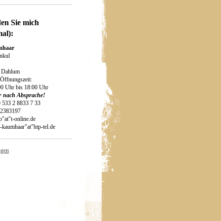
den Sie mich
al):
mhaar
enkul
 Dahlum
 Öffnungszeit:
0 Uhr bis 18:00 Uhr
r nach Absprache!
9 533 2 8833 7 33
72383197
p"at"t-online.de
mhaar"at"htp-tel.de
ngen