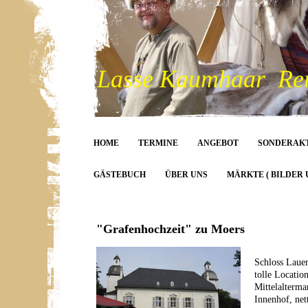
Lasse Kaumhaar Rent
HOME
TERMINE
ANGEBOT
SONDERAK
GÄSTEBUCH
ÜBER UNS
MÄRKTE ( BILDER 
"Grafenhochzeit" zu Moers
Schloss Lauers
tolle Locatio
Mittelalterma
Innenhof, ne