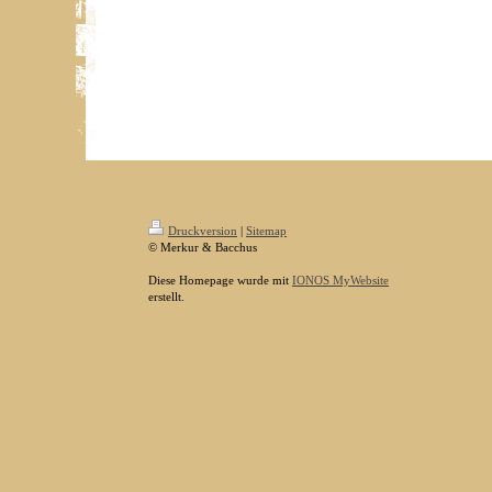
Druckversion
|
Sitemap
© Merkur & Bacchus
Diese Homepage wurde mit
IONOS MyWebsite
erstellt.