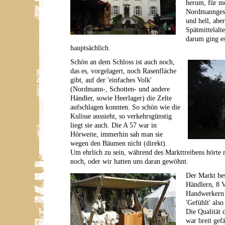
herum, für me
Nordmanngesc
und hell, abe
Spätmittelalt
darum ging es
hauptsächlich.
Schön an dem Schloss ist auch noch,
das es, vorgelagert, noch Rasenfläche
gibt, auf der 'einfaches Volk'
(Nordmann-, Schotten- und andere
Händler, sowie Heerlager) die Zelte
aufschlagen konnten. So schön wie die
Kulisse aussieht, so verkehrsgünstig
liegt sie auch. Die A 57 war in
Hörweite, immerhin sah man sie
wegen den Bäumen nicht (direkt).
Um ehrlich zu sein, während des Markttreibens hörte
noch, oder wir hatten uns daran gewöhnt.
Der Markt bes
Händlern, 8 V
Handwerkern 
'Gefühlt' also
Die Qualität
war breit gef