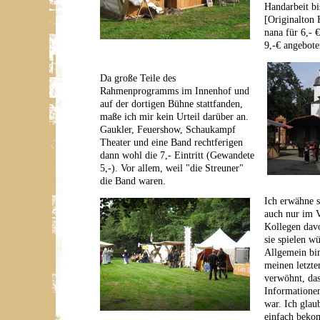
Handarbeit bi
[Originalton 
nana für 6,- 
9,-€ angebote
Da große Teile des
Rahmenprogramms im Innenhof und
auf der dortigen Bühne stattfanden,
maße ich mir kein Urteil darüber an.
Gaukler, Feuershow, Schaukampf
Theater und eine Band rechtferigen
dann wohl die 7,- Eintritt (Gewandete
5,-). Vor allem, weil "die Streuner"
die Band waren.
Ich erwähne s
auch nur im 
Kollegen davo
sie spielen w
Allgemein bin
meinen letzte
verwöhnt, da
Informatione
war. Ich glau
einfach beko