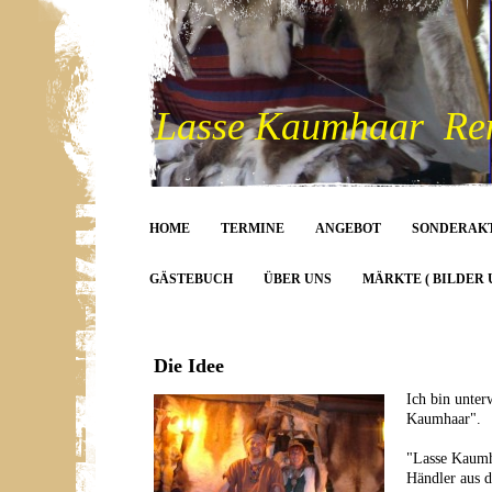
Lasse Kaumhaar Rent
HOME
TERMINE
ANGEBOT
SONDERAK
GÄSTEBUCH
ÜBER UNS
MÄRKTE ( BILDER 
Die Idee
Ich bin unter
Kaumhaar".
"Lasse Kaumha
Händler aus 