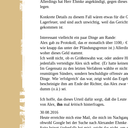
Allerdings hat Herr Ehmke angekündigt, gegen dieses 
legen.
Konkrete Details zu diesem Fall wären etwas für die 
Lagerfeuer, und sind auch unwichtig, weil das Gericht
gekommen ist.
Interessant vielleicht ein paar Dinge am Rande:
Alex gab zu Protokoll, das er monatlich über 1100,- €
wie knapp das unter der Pfändungsgrenze ist.) Allerdin
woher dieses Geld stammt.
Ich weiß nicht, ob es Größenwahn war, oder andere Hi
jedenfalls verteidigte Alex sich selbst. (Er hatte keine
Im Gegensatz zu den letzten Verfahren wählte er nicht 
reumütigen Sünders, sondern beschuldigte offensiv an
Dinge. Wie 'erfolgreich' das war, zeigt wohl das Ergeb
bescheinigte ihm am Ende der Richter, das Alex zwar 
dumm (o.ä.) sei.
Ich hoffe, das dieses Urteil dafür sorgt, daß die Leut
von Alex,
ihn
mal
kritisch
hinterfragen
.
30.08.2016
Heute erreichte mich eine Mail, die mich im Nachgang
obwohl Google bei der Suche nach Alexander Ehmke al
Seite bringt (jedenfalls bei mir), reicht das nicht, um