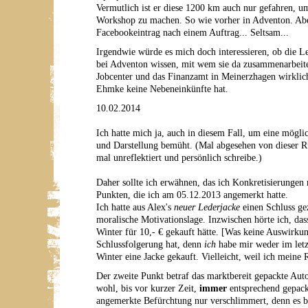
Vermutlich ist er diese 1200 km auch nur gefahren, um
Workshop zu machen. So wie vorher in Adventon. Abe
Facebookeintrag nach einem Auftrag... Seltsam...
Irgendwie würde es mich doch interessieren, ob die L
bei Adventon wissen, mit wem sie da zusammenarbeit
Jobcenter und das Finanzamt in Meinerzhagen wirklic
Ehmke keine Nebeneinkünfte hat.
10.02.2014
Ich hatte mich ja, auch in diesem Fall, um eine möglic
und Darstellung bemüht. (Mal abgesehen von dieser Ru
mal unreflektiert und persönlich schreibe.)
Daher sollte ich erwähnen, das ich Konkretisierungen
Punkten, die ich am 05.12.2013 angemerkt hatte.
Ich hatte aus Alex's
neuer Lederjacke
einen Schluss ge
moralische Motivationslage. Inzwischen hörte ich, dass
Winter für 10,- € gekauft hätte. [Was keine Auswirku
Schlussfolgerung hat, denn
ich
habe mir weder im letz
Winter eine Jacke gekauft. Vielleicht, weil ich meine
Der zweite Punkt betraf das marktbereit gepackte Auto
wohl, bis vor kurzer Zeit,
immer
entsprechend gepack
angemerkte Befürchtung nur verschlimmert, denn es be