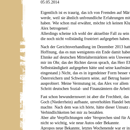
05.05.2014
Eigentlich ist es traurig, das ich von Fremden auf Mä
werde, weil sie ähnlich unfreundliche Erfahrungen 
haben. Wie schon mal erwähnt, möchte ich keinen Klu
Alex betrogenen'.
Allerdings scheine ich wohl der aktuellste Fall zu sei
die noch nicht vollständig frustriert aufgegeben haben
Nach der Gerichtsverhandlung im Dezember 2013 hatt
Hoffnung, das es nun wenigstens ein Ende damit habe
Ehmke auf deutschen Mittelaltermärkten sein Unwesen 
mir im Ohr, das der Richter davon sprach, das Herr E
Selbstständigkeit aufgegeben hätte und seine kaufmän
eingestand.) Nicht, das es in irgendeiner Form besser 
Österreichern und Schweizern seine, auf Betrug basie
ausprobiert. Meine Vermutung ist, das Alex vor allem
Schritt deutschen Sozial- und Finanzämtern die Arbeit
Fast schon bewundernswert ist aber die Frechheit, das
Goch (Niederrhein) aufbaute, unverhohlen Handel bet
machte. Nach dem was ich hörte, hätte dieser Umsatz a
Verbindlichkeiten bei mir zu bezahlen.
Aber alte Verpflichtungen oder Versprechen sind für 
nicht so wichtig, wie neue Autos oder Bekannte.
Apropos neue Bekannte, letztes Wochenende war er in 