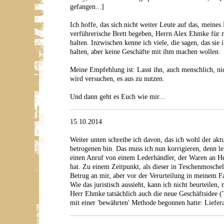
gefangen...]
Ich hoffe, das sich nicht weiter Leute auf das, mein
verführerische Brett begeben, Herrn Alex Ehmke für n
halten. Inzwischen kenne ich viele, die sagen, das sie
halten, aber keine Geschäfte mit ihm machen wollen.
Meine Empfehlung ist: Lasst ihn, auch menschlich, ni
wird versuchen, es aus zu nutzen.
Und dann geht es Euch wie mir...
15.10.2014
Weiter unten schreibe ich davon, das ich wohl der aktu
betrogenen bin. Das muss ich nun korrigieren, denn lei
einen Anruf von einem Lederhändler, der Waren an H
hat. Zu einem Zeitpunkt, als dieser in Teschenmosche
Betrug an mir, aber vor der Verurteilung in meinem Fa
Wie das juristisch aussieht, kann ich nicht beurteilen, 
Herr Ehmke tatsächlich auch die neue Geschäftsidee (
mit einer 'bewährten' Methode begonnen hatte: Liefer