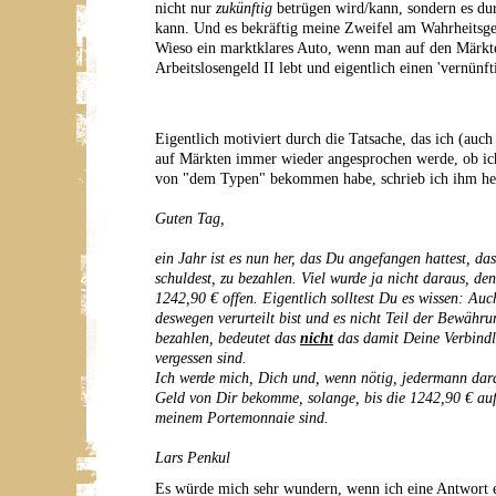
nicht nur
zukünftig
betrügen wird/kann, sondern es du
kann. Und es bekräftig meine Zweifel am Wahrheitsge
Wieso ein marktklares Auto, wenn man auf den Märkte
Arbeitslosengeld II lebt und eigentlich einen 'vernünft
Eigentlich motiviert durch die Tatsache, das ich (auc
auf Märkten immer wieder angesprochen werde, ob i
von "dem Typen" bekommen habe, schrieb ich ihm heu
Guten Tag,
ein Jahr ist es nun her, das Du angefangen hattest, da
schuldest, zu bezahlen. Viel wurde ja nicht daraus, d
1242,90 € offen. Eigentlich solltest Du es wissen: Au
deswegen verurteilt bist und es nicht Teil der Bewähru
bezahlen, bedeutet das
nicht
das damit Deine Verbindli
vergessen sind.
Ich werde mich, Dich und, wenn nötig, jedermann dara
Geld von Dir bekomme, solange, bis die 1242,90 € au
meinem Portemonnaie sind.
Lars Penkul
Es würde mich sehr wundern, wenn ich eine Antwort er