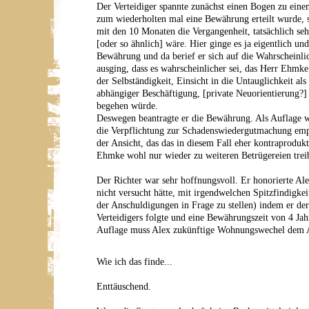
Der Verteidiger spannte zunächst einen Bogen zu eine
zum wiederholten mal eine Bewährung erteilt wurde, 
mit den 10 Monaten die Vergangenheit, tatsächlich seh
[oder so ähnlich] wäre. Hier ginge es ja eigentlich un
Bewährung und da berief er sich auf die Wahrscheinlic
ausging, dass es wahrscheinlicher sei, das Herr Ehmke
der Selbständigkeit, Einsicht in die Untauglichkeit a
abhängiger Beschäftigung, [private Neuorientierung?]
begehen würde.
Deswegen beantragte er die Bewährung. Als Auflage 
die Verpflichtung zur Schadenswiedergutmachung empf
der Ansicht, das das in diesem Fall eher kontraproduk
Ehmke wohl nur wieder zu weiteren Betrügereien tre
Der Richter war sehr hoffnungsvoll. Er honorierte Alex
nicht versucht hätte, mit irgendwelchen Spitzfindigke
der Anschuldigungen in Frage zu stellen) indem er de
Verteidigers folgte und eine Bewährungszeit von 4 Jah
Auflage muss Alex zukünftige Wohnungswechel dem Am
Wie ich das finde...
Enttäuschend.