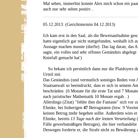
Mal sehen, immerhin konnte Alex mich schon ein paa
auch nur sehr selten positiv...
05.12.2013: (Gerichtstermin 04.12.2013)
Ich kam erst in den Saal, als die Beweisaufnahme gesc
hatte eigentlich gar nicht stattgefunden, weshalb ich 
Aussage machen musste (durfte). Das lag daran, das A
sagte, ein volles und sehr offenes Geständnis abgelegt 
Kniefall gemacht hat')
So bekam ich persönlich dann nur die Plaidoyers de
Urteil mit.
Das Geständnis (und vermutlich sonstiges Reden von 
Staatsanwalt so beeindruckt, dass er sich in seinem A
beschränkte. (6 Monate für die erste Tat und 7 Monate
nach juristischer Mathematik 10 Monate ergab...)
Allerdings (Zitat) "fehlte ihm die Fantasie" sich vor z
Ehmke, bei bisherigen
47
Betrugstaten (bzw. 9 Vorein
keinen Betrug mehr begehen sollte. Außerdem wies er 
Ehmke, bereits
13 Tage nach der letzten Verurteilung
(
Fälle gewerbsmäßigen Betruges), die hier verhandelte 
Deswegen forderte er, die Strafe nicht zu Bewährung a