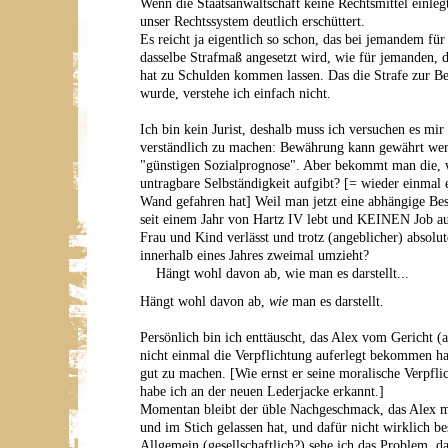
Wenn die Staatsanwaltschaft keine Rechtsmittel einlegt
unser Rechtssystem deutlich erschüttert.
Es reicht ja eigentlich so schon, das bei jemandem für 
dasselbe Strafmaß angesetzt wird, wie für jemanden, de
hat zu Schulden kommen lassen. Das die Strafe zur B
wurde, verstehe ich einfach nicht.
Ich bin kein Jurist, deshalb muss ich versuchen es mi
verständlich zu machen: Bewährung kann gewährt werd
"günstigen Sozialprognose". Aber bekommt man die, 
untragbare Selbständigkeit aufgibt? [= wieder einmal 
Wand gefahren hat] Weil man jetzt eine abhängige Bes
seit einem Jahr von Hartz IV lebt und KEINEN Job a
Frau und Kind verlässt und trotz (angeblicher) absolut
innerhalb eines Jahres zweimal umzieht?
Hängt wohl davon ab, wie man es darstellt...
Hängt wohl davon ab,
wie
man es darstellt.
Persönlich bin ich enttäuscht, das Alex vom Gericht 
nicht einmal die Verpflichtung auferlegt bekommen h
gut zu machen. [Wie ernst er seine moralische Verpfl
habe ich an der neuen Lederjacke erkannt.]
Momentan bleibt der üble Nachgeschmack, das Alex m
und im Stich gelassen hat, und dafür nicht wirklich be
Allgemein (gesellschaftlich?) sehe ich das Problem, da