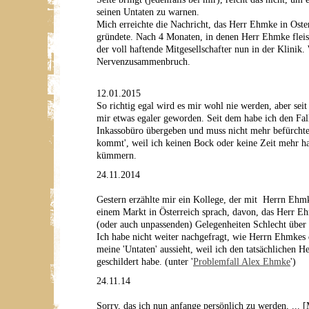
seinen Untaten zu warnen.
Mich erreichte die Nachricht, das Herr Ehmke in Ost
gründete. Nach 4 Monaten, in denen Herr Ehmke fleissi
der voll haftende Mitgesellschafter nun in der Klinik
Nervenzusammenbruch.
12.01.2015
So richtig egal wird es mir wohl nie werden, aber seit
mir etwas egaler geworden. Seit dem habe ich den Fa
Inkassobüro übergeben und muss nicht mehr befürchten
kommt', weil ich keinen Bock oder keine Zeit mehr h
kümmern.
24.11.2014
Gestern erzählte mir ein Kollege, der mit Herrn Ehm
einem Markt in Österreich sprach, davon, das Herr E
(oder auch unpassenden) Gelegenheiten Schlecht über 
Ich habe nicht weiter nachgefragt, wie Herrn Ehmkes d
meine 'Untaten' aussieht, weil ich den tatsächlichen H
geschildert habe. (unter '
Problemfall Alex Ehmke
')
24.11.14
Sorry, das ich nun anfange persönlich zu werden, ..