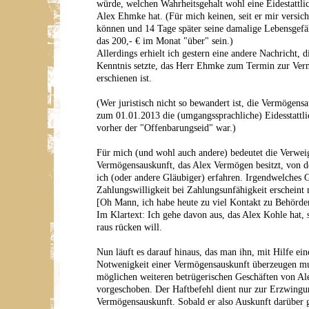
würde, welchen Wahrheitsgehalt wohl eine Eidestattli
Alex Ehmke hat. (Für mich keinen, seit er mir versich
können und 14 Tage später seine damalige Lebensgefäh
das 200,- € im Monat "über" sein.)
Allerdings erhielt ich gestern eine andere Nachricht, 
Kenntnis setzte, das Herr Ehmke zum Termin zur Ver
erschienen ist.
(Wer juristisch nicht so bewandert ist, die Vermögensa
zum 01.01.2013 die (umgangssprachliche) Eidesstattli
vorher der "Offenbarungseid" war.)
Für mich (und wohl auch andere) bedeutet die Verwei
Vermögensauskunft, das Alex Vermögen besitzt, von de
ich (oder andere Gläubiger) erfahren. Irgendwelches 
Zahlungswilligkeit bei Zahlungsunfähigkeit erscheint m
[Oh Mann, ich habe heute zu viel Kontakt zu Behörden
Im Klartext: Ich gehe davon aus, das Alex Kohle hat, s
raus rücken will.
Nun läuft es darauf hinaus, das man ihn, mit Hilfe ein
Notwenigkeit einer Vermögensauskunft überzeugen mu
möglichen weiteren betrügerischen Geschäften von Al
vorgeschoben. Der Haftbefehl dient nur zur Erzwingu
Vermögensauskunft. Sobald er also Auskunft darüber g