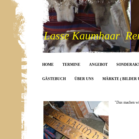
Lasse Kaumhaar Rent
HOME
TERMINE
ANGEBOT
SONDERAK
GÄSTEBUCH
ÜBER UNS
MÄRKTE ( BILDER 
"
Das
machen wir