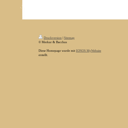
Druckversion
|
Sitemap
© Merkur & Bacchus
Diese Homepage wurde mit
IONOS MyWebsite
erstellt.