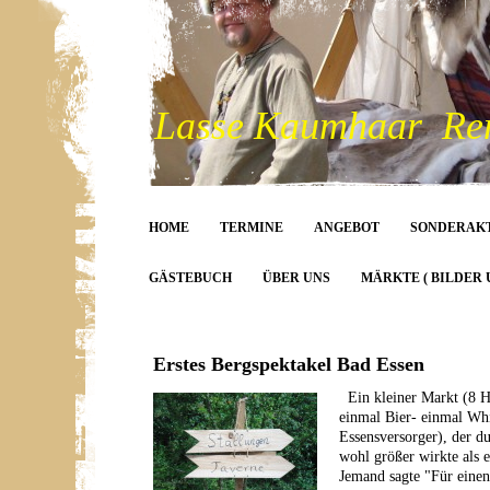
Lasse Kaumhaar Rent
HOME
TERMINE
ANGEBOT
SONDERAK
GÄSTEBUCH
ÜBER UNS
MÄRKTE ( BILDER 
Erstes Bergspektakel Bad Essen
Ein kleiner Markt (8 H
einmal Bier- einmal Whi
Essensversorger), der du
wohl größer wirkte als e
Jemand sagte "Für einen