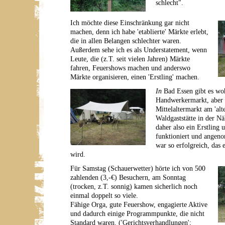
schlecht".
Ich möchte diese Einschränkung gar nicht
machen, denn ich habe 'etablierte' Märkte erlebt,
die in allen Belangen schlechter waren.
Außerdem sehe ich es als Understatement, wenn
Leute, die (z.T. seit vielen Jahren) Märkte
fahren, Feuershows machen und anderswo
Märkte organisieren, einen 'Erstling' machen.
In
Bad Essen gibt es woh
Handwerkermarkt, aber 
Mittelaltermarkt am 'alt
Waldgaststätte in der Nä
daher also ein Erstling 
funktioniert und angen
war so erfolgreich, das
wird.
Für Samstag (Schauerwetter) hörte ich von 500
zahlenden (3,-€) Besuchern, am Sonntag
(trocken, z.T. sonnig) kamen sicherlich noch
einmal doppelt so viele.
Fähige Orga, gute Feuershow, engagierte Aktive
und dadurch einige Programmpunkte, die nicht
Standard waren. ('Gerichtsverhandlungen';