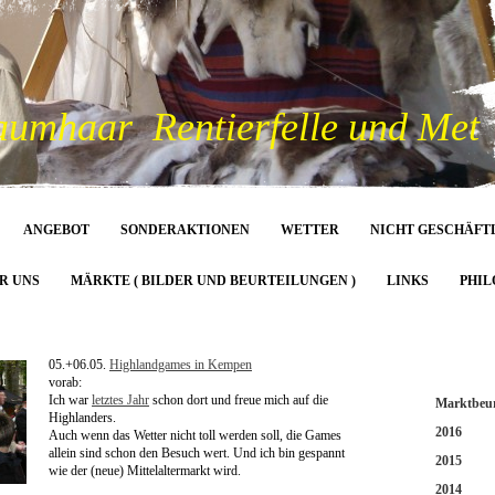
aumhaar Rentierfelle und Met
ANGEBOT
SONDERAKTIONEN
WETTER
NICHT GESCHÄFT
R UNS
MÄRKTE ( BILDER UND BEURTEILUNGEN )
LINKS
PHIL
05.+06.05.
Highlandgames in Kempen
vorab:
Ich war
letztes Jahr
schon dort und freue mich auf die
Marktbeur
Highlanders.
2016
Auch wenn das Wetter nicht toll werden soll, die Games
allein sind schon den Besuch wert. Und ich bin gespannt
2015
wie der (neue) Mittelaltermarkt wird.
2014