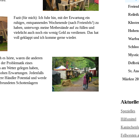
wird.
Freienf
Reileif
Fazit (für mich): Ich fuhr hin, mit der Erwartung ein
ruhiges, entspannendes Wochenende (nach Freienfels!) zu
Kloste
haben, unterwegs meine Metbestände auf zu füllen und
Hohen
vielelicht auch noch ein wenig Geld zu verdienen. Das hat
voll geklappt und ich komme gerne wieder.
Warbu
Schlos
Mysti
ch es hörte, waren die anderen
 der Problematik eines
Delbr
h am Wetter gelegen haben,
St. An
 hohen Erwartungen. Jedenfalls
dere Händler Potential und werde
Märkte 20
freundeten Schottenlagern
Aktuelle
Spezielles
Hilfsmittel
Kaninchenfe
Fellwesten a