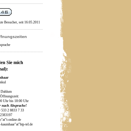
xte Besucher, seit 16.05.2011
ffnungszeiten
sprache
den Sie mich
al):
mhaar
enkul
 Dahlum
 Öffnungszeit:
0 Uhr bis 18:00 Uhr
r nach Absprache!
9 533 2 8833 7 33
72383197
p"at"t-online.de
mhaar"at"htp-tel.de