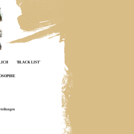
LICH
'BLACK LIST'
OSOPHIE
teilungen