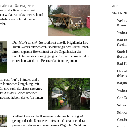
or allem am Samstag, sehr
2013
 wenn der Regen meist fast
Märkte 20
rten wirkte sich das drastisch auf
rotzdem war ich mit meinem
Weihn
eden.
Breme
Vechta
Bad I
Der Markt an sich
: So routiniert wie die Highländer ihre
(Weih
10ten Games ausrichteten, so blauäugig war Steffi ( nach
ihrem eigenem Bekenntnis) an die Organisation des
Stadt 
mittelaltermarktes herangegangen. Sie hatte vermutet, das
(Katha
es reichen würde, im Februar damit zu beginnen...
Bad Ho
Olden
(Herbs
n auch 'nur' 8 Händler und 3
Borgh
eren Kempener Umgebung, mit
hön und auch durchaus geeignet.
Vecht
er Altstadt) Leider scheinen
nden zu haben, das es 'da hinten'
Gut Ev
Schwe
Schwa
Vielleicht waren die Hinweisschilder noch nicht groß
Gaudiu
genug, oder die Kempener müssen sich erst noch daran
gewöhnen, das es nun einen neuen Weg gibt. Nicht nur