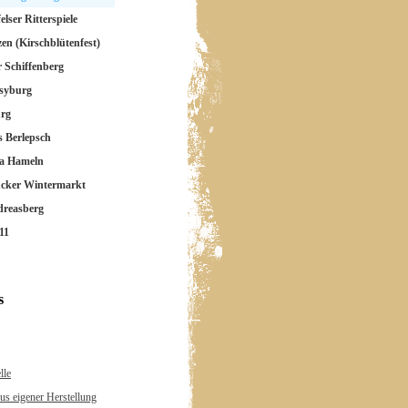
elser Ritterspiele
zen (Kirschblütenfest)
r Schiffenberg
syburg
rg
s Berlepsch
ca Hameln
ücker Wintermarkt
dreasberg
11
s
lle
us eigener Herstellung