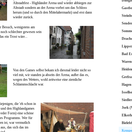
Danga
Altstadtfest - Highländer Arena und wieder abbiegen zur
Altstadt sondern an der Arena vorbei um das Schloss
Gastbe
herum (und so durch den Mittelaltermarkt) und erst dann
Steinh
wieder zurück.
Sende
der Besuch, wenigstens am
Somme
t noch schlechter gewesen sein
 das ein Trost wäre...
Drache
Lippst
Bad E
Warend
Heide
Von den Games selbst bekam ich diesmal leider nicht so
viel mit, wir standen ja abseits der Arena, außer das es,
Grefra
wegen des Wetters, wohl zeitweise eine ziemliche
Schlammschlacht war.
Hagen
Isselh
Siedle
iejenigen, die 'eh schon in
Jork (
t und den Highlandgames
dweder Form) eine schöne
Elker
des Programms. Wer für
n ist, war vermutlich
Bielef
 aus, das sich das im
Kempe