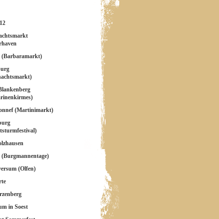
12
achtsmarkt
rhaven
 (Barbaramarkt)
burg
nachtsmarkt)
Blankenberg
rinenkirmes)
nnef (Martinimarkt)
burg
tsturmfestival)
olzhausen
a (Burgmannentage)
ersum (Olfen)
rte
rzenberg
m in Soest