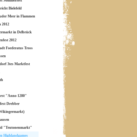
st Sommerfest
richt Bielefeld
uder Meer in Flammen
n 2012
rmarkt in Delbrück
nfest 2012
adt Foederatus Tross
ssen
orf 3tes Marktfest
n
th
orst "Anno 1280"
rfest Drebber
Wikingermarkt)
hausen
eld "Teutonenmarkt"
n Highlandgames