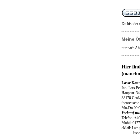
Du bist der 
Meine Ö
nur nach Ab
Hier fin
(manchm
Lasse Kau
Inh. Lars P
Hauptstr. 34
38170 Groß
theoretische
Mo-Do 09:0
Verkauf nu
Telefon: +4
Mobil: 017
eMail: Lars.
lasse-kau