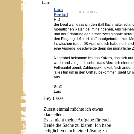
Lars
Lars
8. April 10:29
Penkul
Hi J...,
der Deal war, dass ich den Ball flach halte, solan
monatlichen Raten bei mir eingehen. Aus meine
und der Erfahrung der letzten zwei Monate heraus
den Eingang definiert als "unaufgefordert zum M
Inzwischen ist der 08.April und ich habe noch nic
eine Ausrede, geschweige denn die monatliche 
Nebenbei bekomme ich das Kotzen, dass ich auf
warte und zeitgleich sehe, dass Alex sich einen 
Fellmantel gönnt. Zahlungswilligkeit, 'sich ändern
'alles tun um in den Griff zu bekommen' sieht für
aus.
Gruß
Lars
Hey Lasse,
Zuerst einmal möchte ich etwas
klarstellen:
Es ist nicht meine Aufgabe für euch
Beide die Sache zu klären. Ich habe
lediglich versucht eine Lösung zu