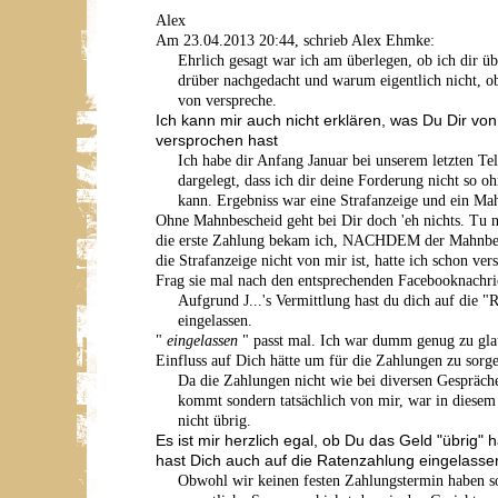
Alex
Am 23.04.2013 20:44, schrieb Alex Ehmke:
Ehrlich gesagt war ich am überlegen, ob ich dir ü
drüber nachgedacht und warum eigentlich nicht, o
von verspreche.
Ich kann mir auch nicht erklären, was Du Dir vo
versprochen hast
Ich habe dir Anfang Januar bei unserem letzten Tel
dargelegt, dass ich dir deine Forderung nicht so o
kann. Ergebniss war eine Strafanzeige und ein Ma
Ohne Mahnbescheid geht bei Dir doch 'eh nichts. Tu n
die erste Zahlung bekam ich, NACHDEM der Mahnbes
die Strafanzeige nicht von mir ist, hatte ich schon vers
Frag sie mal nach den entsprechenden Facebooknachri
Aufgrund J...'s Vermittlung hast du dich auf die "
eingelassen.
"
eingelassen
" passt mal. Ich war dumm genug zu glau
Einfluss auf Dich hätte um für die Zahlungen zu sorge
Da die Zahlungen nicht wie bei diversen Gespräche
kommt sondern tatsächlich von mir, war in dies
nicht übrig.
Es ist mir herzlich egal, ob Du das Geld "übrig" h
hast Dich auch auf die Ratenzahlung eingelassen
Obwohl wir keinen festen Zahlungstermin haben s