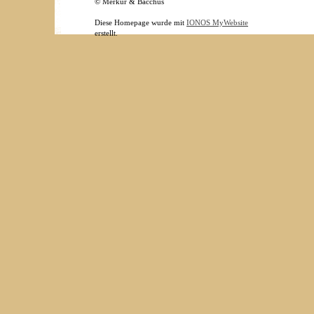
© Merkur & Bacchus
Diese Homepage wurde mit
IONOS MyWebsite
erstellt.