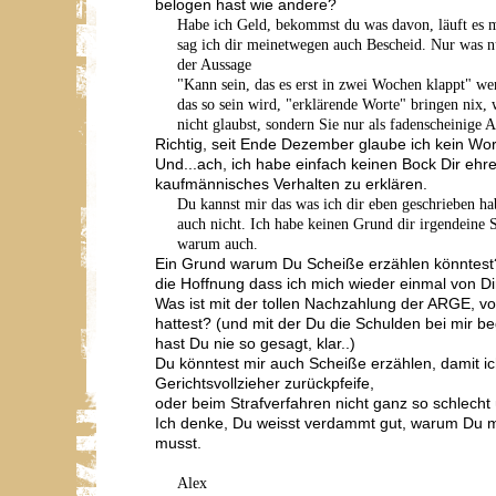
belogen hast wie andere?
Habe ich Geld, bekommst du was davon, läuft es ma
sag ich dir meinetwegen auch Bescheid. Nur was nu
der Aussage
"Kann sein, das es erst in zwei Wochen klappt" we
das so sein wird, "erklärende Worte" bringen nix,
nicht glaubst, sondern Sie nur als fadenscheinige A
Richtig, seit Ende Dezember glaube ich kein Wor
Und...ach, ich habe einfach keinen Bock Dir ehr
kaufmännisches Verhalten zu erklären.
Du kannst mir das was ich dir eben geschrieben ha
auch nicht. Ich habe keinen Grund dir irgendeine S
warum auch.
Ein Grund warum Du Scheiße erzählen könntes
die Hoffnung dass ich mich wieder einmal von Dir
Was ist mit der tollen Nachzahlung der ARGE, 
hattest? (und mit der Du die Schulden bei mir be
hast Du nie so gesagt, klar..)
Du könntest mir auch Scheiße erzählen, damit i
Gerichtsvollzieher zurückpfeife,
oder beim Strafverfahren nicht ganz so schlecht
Ich denke, Du weisst verdammt gut, warum Du m
musst.
Alex