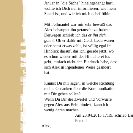
Januar in "die Sache" hineingehängt hast,
wollte ich Dich nur informieren, wie mein
Stand ist, und wie ich mich dabei fühle.
Mit Fellmantel war mir sehr bewußt das
Alex behauptet ihn getauscht zu haben.
Deswegen schrieb ich das
er ihn sich
gönnt
. Ob er dafür mit Geld, Lederwaren
oder sonst etwas zahlt, ist völlig egal im
Hinblick darauf, das ich, gerade jetzt, wo
es schon wieder mit der Hinhalterei los
geht, einfach nicht den Eindruck habe, dass
sich Alex in irgendeiner Weise geändert
hat.
Kannst Du mir sagen, in welche Richtung
meine Gedanken über die Kommunikation
mit Dir gehen sollen?
Wenn Du Dir die Zweifel und Vorwürfe
gegen Alex ans Bein bindest, kann ich
wenig daran machen.
Am 23.04.2013 17:19, schrieb La
Penkul:
Alex,