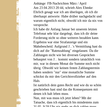
Anhänge: FB-Nachrichten März / April
Am 23.04.2013 20:44, schrieb Alex Ehmke:
Ehrlich gesagt war ich am überlegen, ob ich dir
überhaupt antworte. Habe drüber nachgedacht und
warum eigentlich nicht, obwohl ich mir da nix von
verspreche.
Ich habe dir Anfang Januar bei unserem letzten
Telefonat sehr klar dargelegt, dass ich dir deine
Forderung nicht so ohne weiteres bezahlen kann.
Ergebniss war eine Strafanzeige und ein
Mahnbescheid. Aufgrund J...'s Vermittlung hast du
dich auf die "Ratenzahlung" eingelassen. Da die
Zahlungen nicht wie bei diversen Gesprächen
behauptet von J... kommt sondern tatsächlich von
mir, war in diesem Monat die Summe noch nicht
übrig. Obwohl wir keinen festen Zahlungstermin
haben sondern "nur" eine monatliche Summe
schickst du mir den Gerichtsvollzieher auf den
Hals.
Ist natürlich dein gutes Recht und wie du so schön
geschrieben hast sind das die Konsequenzen mit
denen ich halt leben muss.
Nun, mit was muss ich jetzt leben? Mit der
Tatsache, dass ich eigentlich bis mindestens zum
31.05. 9:59 Uhr nix mehr an dich zahlen muss.