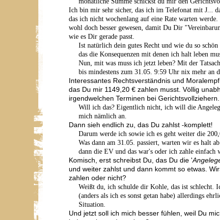
monatliche Summe schickst du mir den Gerichtsvol
Ich bin mir sehr sicher, das ich im Telefonat mit J... 
das ich nicht wochenlang auf eine Rate warten werde.
wohl doch besser gewesen, damit Du Dir "Vereinbarung
wie es Dir gerade passt.
Ist natürlich dein gutes Recht und wie du so schön
das die Konsequenzen mit denen ich halt leben mu
Nun, mit was muss ich jetzt leben? Mit der Tatsache
bis mindestens zum 31.05. 9:59 Uhr nix mehr an d
Interessantes Rechtsverständnis und Moralempfin
das Du mir 1149,20 € zahlen musst. Völlig unab
irgendwelchen Terminen bei Gerichtsvollziehern.
Will ich das? Eigentlich nicht, ich will die Angeleg
mich nämlich an.
Dann sieh endlich zu, das Du zahlst -komplett!
Darum werde ich sowie ich es geht weiter die 200,
Was dann am 31.05. passiert, warten wir es halt a
dann die EV und das war's oder ich zahle einfach w
Komisch, erst schreibst Du, das Du die '
Angelege
und weiter zahlst und dann kommt so etwas. Wir
zahlen oder nicht?
Weißt du, ich schulde dir Kohle, das ist schlecht. 
(anders als ich es sonst getan habe) allerdings ehr
Situation.
Und jetzt soll ich mich besser fühlen, weil Du mi