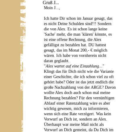
Gruß J...
Moin J...,
Ich hatte Dir schon im Januar gesagt, das
es nicht Deine Schulden sind!!! Sondern
die von Alex. Es ist schon lange keine
'Sache' mehr, die man 'klären' könnte, es
ist eine offene Rechnung, die Alex
gefälligst zu bezahlen hat. DU hattest
gesagt, das im Monat 200,- € möglich
wären. Ich habe von vornherein nicht
daran geglaubt.
"
Alex wartet auf eine Einzahlung...
"
Klingt das für Dich nicht wie die Variante
einer Geschichte, die ich schon viel zu oft
gehört habe? Oder ist das jetzt endlich die
große Nachzahlung von der ARGE? Davon
wollte Alex doch auch schon mal meine
Rechnung bezahlen? Für den vernünftigen
Ablauf einer Ratenzahlung wäre es aber
wichtig gewesen, mich zu informieren,
wenn sich eine Rate verzögert. Was kein
Vorwurf an Dich ist, sondern an Alex.
Überhaupt war meine Mail nicht als
Vorwurf an Dich gemeint, da Du Dich im