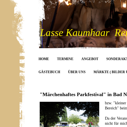
Lasse Kaumhaar Rent
HOME
TERMINE
ANGEBOT
SONDERAK
GÄSTEBUCH
ÜBER UNS
MÄRKTE ( BILDER 
"Märchenhaftes Parkfestival" in Bad 
bzw. "kleiner 
Bereich" beim
Da der Verans
nicht für mi