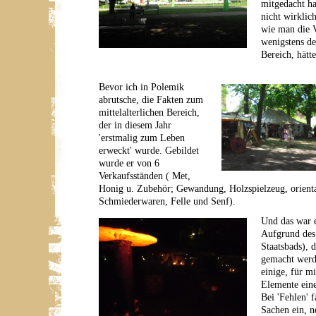
mitgedacht hat
nicht wirklic
wie man die V
wenigstens de
Bereich, hätt
Bevor ich in Polemik
abrutsche, die Fakten zum
mittelalterlichen Bereich,
der in diesem Jahr
'erstmalig zum Leben
erweckt' wurde. Gebildet
wurde er von 6
Verkaufsständen ( Met,
Honig u. Zubehör; Gewandung, Holzspielzeug, orienta
Schmiederwaren, Felle und Senf).
Und das war e
Aufgrund des
Staatsbads), 
gemacht werde
einige, für m
Elemente eine
Bei 'Fehlen' 
Sachen ein, n