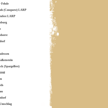
r Fehde
loh (Conquest) LARP
enfest LARP
nburg
n
nhorst
dorf
adessen
alkenstein
ck (Spargelfest)
feld
en
els
au
tdorf
 Umschlag