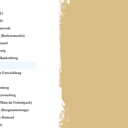
12
11
newede
 (Barbaramarkt)
onnef
burg
Blankenberg
le Entwicklung
enberg
Ravensberg
(Mam im Freizeitpark)
a (Burgmannentage)
ss Romrod
en