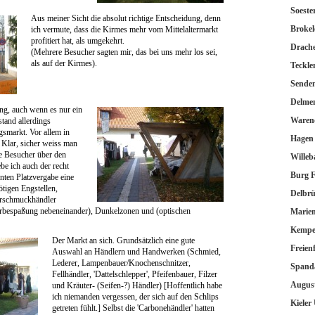
Soeste
Aus meiner Sicht die absolut richtige Entscheidung, denn
Broke
ich vermute, dass die Kirmes mehr vom Mittelaltermarkt
profitiert hat, als umgekehrt.
Drach
(Mehrere Besucher sagten mir, das bei uns mehr los sei,
als auf der Kirmes).
Teckle
Sende
Delme
ng, auch wenn es nur ein
Waren
stand allerdings
gsmarkt. Vor allem in
Hagen
 Klar, sicher weiss man
ie Besucher über den
Willeb
be ich auch der recht
Burg F
ten Platzvergabe eine
tigen Engstellen,
Delbrü
erschmuckhändler
erbespaßung nebeneinander), Dunkelzonen und (optischen
Marien
Kemp
Der Markt an sich. Grundsätzlich eine gute
Freienf
Auswahl an Händlern und Handwerken (Schmied,
Lederer, Lampenbauer/Knochenschnitzer,
Spand
Fellhändler, 'Dattelschlepper', Pfeifenbauer, Filzer
Augus
und Kräuter- (Seifen-?) Händler) [Hoffentlich habe
ich niemanden vergessen, der sich auf den Schlips
Kieler
getreten fühlt.] Selbst die 'Carbonehändler' hatten