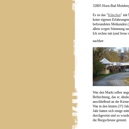
32805 Horn-Bad Meinber
Es ist das "
Kläschen
" mit 
keine eigenen Erfahrungen 
befreundeten Metkunden (
allem wegen Stimmung un
Ich rechne mit (und freu
nachher:
Was den Markt selber angeh
Befürchtung, das er, ähnli
anschließend an die Kirme
War in den letzten (3?) Ja
Jahr hatten sich einige mit
durchgesetzt und so wurd
die Burgscheune genutzt.