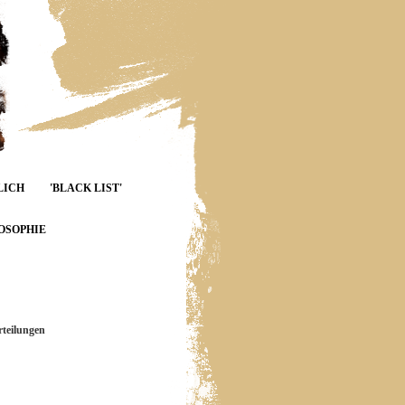
LICH
'BLACK LIST'
OSOPHIE
teilungen