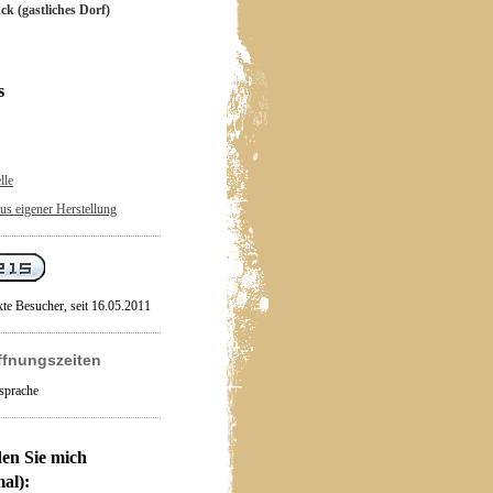
ck (gastliches Dorf)
s
lle
us eigener Herstellung
xte Besucher, seit 16.05.2011
ffnungszeiten
sprache
den Sie mich
al):