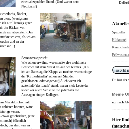
einen akzeptablen Stand. (Und waren nette
Delbrü
Nachbarn!)
ucherlachs, Bäcker,
ren okay. (wenigstens
be ich nur Hennigs guten
Aktuelle
ir der Bäcker, von
urde mir abgeraten) Das
Spezielles
merkte ich erst, als ich am
Hilfsmittel
achte und an der
ster sah...)
Kaninchenfe
Fellwesten a
Besucherzuspruch
:
Wie schon erwähnt, waren zeitweise wohl mehr
Besucher auf dem Markt als auf der Kirmes. [Als
ich am Samstag die Klappe zu machte, waren einige
der 'Kirmeshändler' schon seit Stunden
Du bist der 
geschlossen, oder abgebaut] Auch wenn ich
außerhalb 'des Laufs' stand, waren viele Leute da,
leider vor allem Sehleute. So jedenfalls die
Meine Ö
Aussagen einiger Kollegen.
 im Marktdurchschnitt
nur nach Ab
et anbieten können, wäre
istert gewesen.
 etwas geschrieben, (eine
Hier fin
ich noch) öffentlich
 doch, das das, was an
(manchm