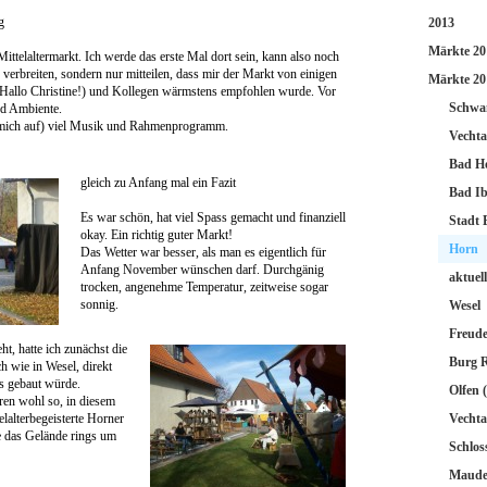
g
2013
Märkte 20
Mittelaltermarkt. Ich werde das erste Mal dort sein, kann also noch
verbreiten, sondern nur mitteilen, dass mir der Markt von einigen
Märkte 20
Hallo Christine!) und Kollegen wärmstens empfohlen wurde. Vor
Schwa
d Ambiente.
e mich auf) viel Musik und Rahmenprogramm.
Vechta
Bad H
gleich zu Anfang mal ein Fazit
Bad I
Es war schön, hat viel Spass gemacht und finanziell
Stadt 
okay. Ein richtig guter Markt!
Horn
Das Wetter war besser, als man es eigentlich für
Anfang November wünschen darf. Durchgänig
aktuel
trocken, angenehme Temperatur, zeitweise sogar
sonnig.
Wesel
Freud
t, hatte ich zunächst die
Burg 
ch wie in Wesel, direkt
s gebaut würde.
Olfen 
hren wohl so, in diesem
telalterbegeisterte Horner
Vecht
e das Gelände rings um
Schlo
Maud