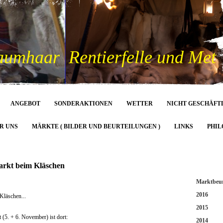
aumhaar Rentierfelle und Met
ANGEBOT
SONDERAKTIONEN
WETTER
NICHT GESCHÄFT
R UNS
MÄRKTE ( BILDER UND BEURTEILUNGEN )
LINKS
PHIL
arkt beim Kläschen
Marktbeur
2016
Kläschen...
2015
 (5. + 6. November) ist dort:
2014