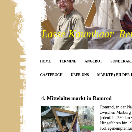
Lasse Kaumhaar Rent
HOME
TERMINE
ANGEBOT
SONDERAK
GÄSTEBUCH
ÜBER UNS
MÄRKTE ( BILDER 
4. Mittelaltermarkt in Romrod
Romrod, in der Näh
zwischen Marburg u
jedenfalls 250 km 
Hingefahren bin i
Kollegenempfehlun