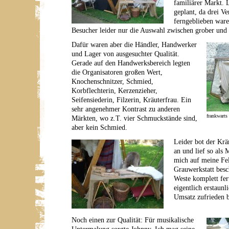
familiärer Markt. L
geplant, da drei V
ferngeblieben ware
Besucher leider nur die Auswahl zwischen grober und 
Dafür waren aber die Händler, Handwerker
und Lager von ausgesuchter Qualität.
Gerade auf den Handwerksbereich legten
die Organisatoren großen Wert,
Knochenschnitzer, Schmied,
Korbflechterin, Kerzenzieher,
Seifensiederin, Filzerin, Kräuterfrau. Ein
sehr angenehmer Kontrast zu anderen
frankwarts
Märkten, wo z.T. vier Schmuckstände sind,
aber kein Schmied.
Leider bot der Kr
an und lief so als 
mich auf meine Fel
Grauwerkstatt besc
Weste komplett fer
eigentlich erstaunl
Umsatz zufrieden b
Noch einen zur Qualität: Für musikalische