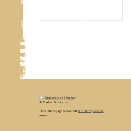
Druckversion
|
Sitemap
© Merkur & Bacchus
Diese Homepage wurde mit
IONOS MyWebsite
erstellt.