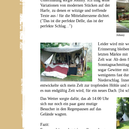
Untermalung sorgte Johnny. Ich mag seine
Variationen von modernen Stücken auf der
Harfe, zu denen er witzige und treffende
Texte aus / für die Mittelalterszene dichtet.
("Das ist die perfekte Delle, das ist der
perfekte Schlag...")
Johnny
Leider wird mir wo
Erinnerung bleiben,
letzten Märkte mi
Zelt war. Ab dem 
Sonntagnachmittag 
sogar Gewitter mit
wenigstens fast du
Niederschlag. Inne
entwickelte sich mein Zelt zur tropfenden Höhle und i
es nun endgültig Zeit wird, für ein neues Dach. [Ist sc
Das Wetter sorgte dafür, das ab 14:00 Uhr
sich nur noch ein paar ganz mutige
Besucher in den Regenpausen auf das
Gelände wagten.
Fazit: