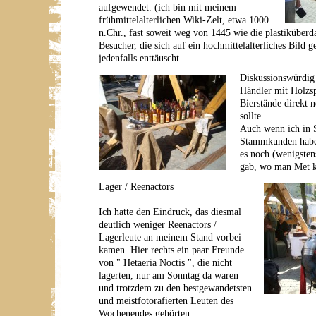
aufgewendet. (ich bin mit meinem
frühmittelalterlichen Wiki-Zelt, etwa 1000
n.Chr., fast soweit weg von 1445 wie die plastiküber
Besucher, die sich auf ein hochmittelalterliches Bild g
jedenfalls enttäuscht.
Diskussionswürdig 
Händler mit Holzsp
Bierstände direkt 
sollte.
Auch wenn ich in 
Stammkunden habe,
es noch (wenigsten
gab, wo man Met k
Lager / Reenactors
Ich hatte den Eindruck, das diesmal
deutlich weniger Reenactors /
Lagerleute an meinem Stand vorbei
kamen. Hier rechts ein paar Freunde
von " Hetaeria Noctis ", die nicht
lagerten, nur am Sonntag da waren
und trotzdem zu den bestgewandetsten
und meistfotorafierten Leuten des
Wochenendes gehörten.