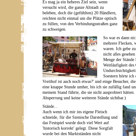
Es mag ja ein heheres Ziel sein, wenn
versucht wird, die ganze Altstadt zu
beleben, doch die (gefühlten) 20 Händlern,
reichten nicht einmal um die Plätze optisch
zu füllen, von den Verbindungsstraßen ganz
zu schweigen.
So war es dann nic
mehrere Flecken, w
waren. Ich gebe zu
nicht alles gesehen
Menge der Stände l
Weitläufigkeit des
Undurchsichtigkeit
Soestern hörte ich
Vreithof ist auch noch etwas?' und einge Besucher, die
eine knappe Stunde umher, bis ich sie zufällig fand u
meinem Stand führte, die sie nicht ausprobiert hätten.
Absperrung und keine weiteren Stände sichtbar.)
Stände...
Auch wenn ich mir ins eigene Fleisch
schneide, für die Szenische Darstellung und
das Festspiel wurde doch viel Wert auf
'historisch korrekt' gelegt. Diese Sorgfalt
wurde bei den Marktständen nicht