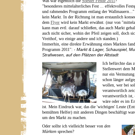
Was war eigentlich die
Soester Fehde 2011
?
"besonderes mittelalterliches Fest ... effektvolles Festsp
und rahmendes Programm entlang der Wallmauern..." a
kein Markt. In der Richtung ist man erstaunlich konse
dem
Flyer
wird kein Markt erwähnt. (nur von "mittela
kann man evtl. darauf schließen, das auch Markt gehal
auch nicht sicher, wohin der Pfeil zeigen soll, doch si
Vreithof, wo einige andere und ich standen.)
Immerhin, eine direkte Erwähnung eines Marktes fand
Programm 2011":
- Markt & Lager, Schauspiel, Mu
Strafwesen,
auf den Plätzen der Altstadt
Ich befürchte das z
Stellenwert dem M
nur ein Vermutung 
schon länger aufge
wollen, wer bei so
verantwortlich zeic
verantwortlich ist,
wäre oder es im En
ist. Mein Eindruck war, das die 'wichtigen' Leute (En
bemühten Helfer) mit anderen Dingen beschäftigt war
um den Markt zu machen.
Oder sollte ich vielleicht besser von
den
Märkten
sprechen?