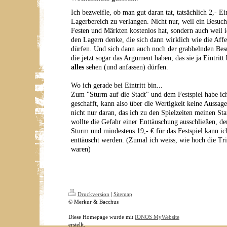
Ich bezweifle, ob man gut daran tat, tatsächlich 2,- Ein
Lagerbereich zu verlangen. Nicht nur, weil ein Besuch
Festen und Märkten kostenlos hat, sondern auch weil i
den Lagern denke, die sich dann wirklich wie die Aff
dürfen. Und sich dann auch noch der grabbelnden Be
die jetzt sogar das Argument haben, das sie ja Eintrit
alles
sehen (und anfassen) dürfen.
Wo ich gerade bei Eintritt bin...
Zum "Sturm auf die Stadt" und dem Festspiel habe ich
geschafft, kann also über die Wertigkeit keine Aussage
nicht nur daran, das ich zu den Spielzeiten meinen St
wollte die Gefahr einer Enttäuschung ausschließen, de
Sturm und mindestens 19,- € für das Festspiel kann ich
enttäuscht werden. (Zumal ich weiss, wie hoch die Tri
waren)
Druckversion
|
Sitemap
© Merkur & Bacchus
Diese Homepage wurde mit
IONOS MyWebsite
erstellt.