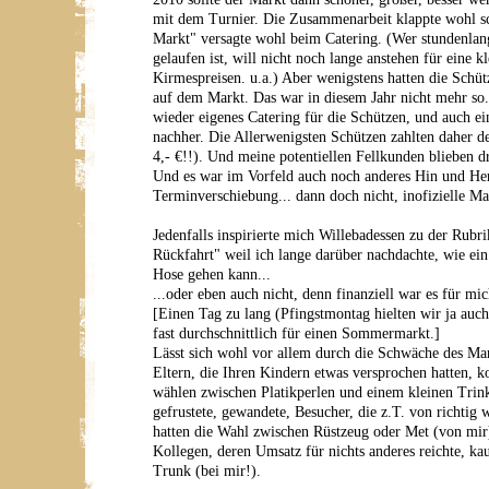
mit dem Turnier. Die Zusammenarbeit klappte wohl sc
Markt" versagte wohl beim Catering. (Wer stundenla
gelaufen ist, will nicht noch lange anstehen für eine k
Kirmespreisen. u.a.) Aber wenigstens hatten die Schütz
auf dem Markt. Das war in diesem Jahr nicht mehr so
wieder eigenes Catering für die Schützen, und auch e
nachher. Die Allerwenigsten Schützen zahlten daher de
4,- €!!). Und meine potentiellen Fellkunden blieben d
Und es war im Vorfeld auch noch anderes Hin und He
Terminverschiebung... dann doch nicht, inofizielle M
Jedenfalls inspirierte mich Willebadessen zu der Rub
Rückfahrt" weil ich lange darüber nachdachte, wie ei
Hose gehen kann...
...oder eben auch nicht, denn finanziell war es für mic
[Einen Tag zu lang (Pfingstmontag hielten wir ja auch
fast durchschnittlich für einen Sommermarkt.]
Lässt sich wohl vor allem durch die Schwäche des Mark
Eltern, die Ihren Kindern etwas versprochen hatten, k
wählen zwischen Platikperlen und einem kleinen Trink
gefrustete, gewandete, Besucher, die z.T. von richti
hatten die Wahl zwischen Rüstzeug oder Met (von mir)
Kollegen, deren Umsatz für nichts anderes reichte, ka
Trunk (bei mir!).