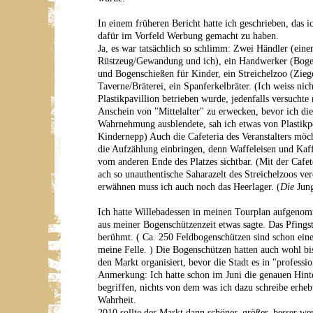
In einem früheren Bericht hatte ich geschrieben, das i
dafür im Vorfeld Werbung gemacht zu haben.
Ja, es war tatsächlich so schlimm: Zwei Händler (eine
Rüstzeug/Gewandung und ich), ein Handwerker (Boge
und Bogenschießen für Kinder, ein Streichelzoo (Zieg
Taverne/Bräterei, ein Spanferkelbräter. (Ich weiss nic
Plastikpavillion betrieben wurde, jedenfalls versucht
Anschein von "Mittelalter" zu erwecken, bevor ich di
Wahrnehmung ausblendete, sah ich etwas von Plastik
Kindernepp) Auch die Cafeteria des Veranstalters möcht
die Aufzählung einbringen, denn Waffeleisen und Ka
vom anderen Ende des Platzes sichtbar. (Mit der Cafet
ach so unauthentische Saharazelt des Streichelzoos ver
erwähnen muss ich auch noch das Heerlager. (
Die
Jung
Ich hatte Willebadessen in meinen Tourplan aufgenom
aus meiner Bogenschützenzeit etwas sagte. Das Pfingst
berühmt. ( Ca. 250 Feldbogenschützen sind schon eine
meine Felle. ) Die Bogenschützen hatten auch wohl bis
den Markt organisiert, bevor die Stadt es in "professi
Anmerkung: Ich hatte schon im Juni die genauen Hint
begriffen, nichts von dem was ich dazu schreibe erheb
Wahrheit.
2010 sollte der Markt dann schöner, größer, besser 